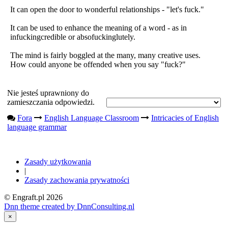
It can open the door to wonderful relationships - "let's fuck."
It can be used to enhance the meaning of a word - as in
infuckingcredible or absofuckinglutely.
The mind is fairly boggled at the many, many creative uses.
How could anyone be offended when you say "fuck?"
Nie jesteś uprawniony do
zamieszczania odpowiedzi.
Fora
English Language Classroom
Intricacies of English
language grammar
Zasady użytkowania
|
Zasady zachowania prywatności
© Engraft.pl 2026
Dnn theme created by DnnConsulting.nl
×