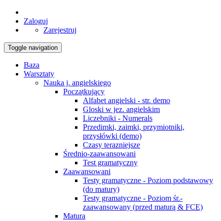
Zaloguj
Zarejestruj
Toggle navigation
Baza
Warsztaty
Nauka j. angielskiego
Początkujący
Alfabet angielski - str. demo
Gloski w jez. angielskim
Liczebniki - Numerals
Przedimki, zaimki, przymiotniki,
przysłówki (demo)
Czasy terazniejsze
Średnio-zaawansowani
Test gramatyczny
Zaawansowani
Testy gramatyczne - Poziom podstawowy
(do matury)
Testy gramatyczne - Poziom śr.-
zaawansowany (przed maturą & FCE)
Matura