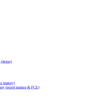
i (demo)
o matury)
any (przed maturą & FCE)