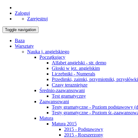
Zaloguj
Zarejestruj
Toggle navigation
Baza
Warsztaty
Nauka j. angielskiego
Początkujący
Alfabet angielski - str. demo
Gloski w jez. angielskim
Liczebniki - Numerals
Przedimki, zaimki, przymiotniki, przysłówk
Czasy terazniejsze
Średnio-zaawansowani
Test gramatyczny
Zaawansowani
Testy gramatyczne - Poziom podstawowy (d
Testy gramatyczne - Poziom śr.-zaawansow
Matura
Matura 2015
2015 - Podstawowy
2015 - Rozszerzony