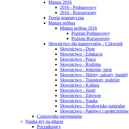
Matura 2016
2016 - Podstawowy
2016 - Rozszerzony
Teoria gramatyczna
Matura próbna
Matura próbna 2016
Poziom Podstawowy
Poziom Rozszerzony
Słownictwo dla maturzystów - Człowiek
Słownictwo - Dom
Słownictwo - Edukacja
Słownictwo - Praca
Słownictwo - Rodzina
Słownictwo - Jedzenie, picie
Słownictwo - Sklepy, zakupy, handel
Słownictwo - Transport, podróże
Słownictwo - Kultura
Słownictwo - Sport
Słownictwo - Zdrowie
Słownictwo - Nauka
Słownictwo - Środowisko naturalne
Słownictwo - Państwo i społeczeńst
Czasowniki nieregularne
Nauka gry na gitarze
Poczatkujący