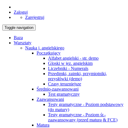
Zaloguj
Zarejestruj
Toggle navigation
Baza
Warsztaty
Nauka j. angielskiego
Początkujący
Alfabet angielski - str. demo
Gloski w jez. angielskim
Liczebniki - Numerals
Przedimki, zaimki, przymiotniki,
przysłówki (demo)
Czasy terazniejsze
Średnio-zaawansowani
Test gramatyczny
Zaawansowani
Testy gramatyczne - Poziom podstawowy
(do matury)
Testy gramatyczne - Poziom śr.-
zaawansowany (przed maturą & FCE)
Matura