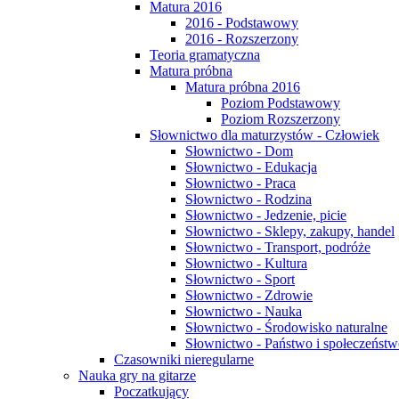
Matura 2016
2016 - Podstawowy
2016 - Rozszerzony
Teoria gramatyczna
Matura próbna
Matura próbna 2016
Poziom Podstawowy
Poziom Rozszerzony
Słownictwo dla maturzystów - Człowiek
Słownictwo - Dom
Słownictwo - Edukacja
Słownictwo - Praca
Słownictwo - Rodzina
Słownictwo - Jedzenie, picie
Słownictwo - Sklepy, zakupy, handel
Słownictwo - Transport, podróże
Słownictwo - Kultura
Słownictwo - Sport
Słownictwo - Zdrowie
Słownictwo - Nauka
Słownictwo - Środowisko naturalne
Słownictwo - Państwo i społeczeńst
Czasowniki nieregularne
Nauka gry na gitarze
Poczatkujący