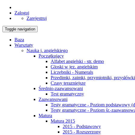
Zaloguj
Zarejestruj
Toggle navigation
Baza
Warsztaty
Nauka j. angielskiego
Początkujący
Alfabet angielski - str. demo
Gloski w jez. angielskim
Liczebniki - Numerals
Przedimki, zaimki, przymiotniki, przysłówk
Czasy terazniejsze
Średnio-zaawansowani
Test gramatyczny
Zaawansowani
Testy gramatyczne - Poziom podstawowy (d
Testy gramatyczne - Poziom śr.-zaawansow
Matura
Matura 2015
2015 - Podstawowy
2015 - Rozszerzony