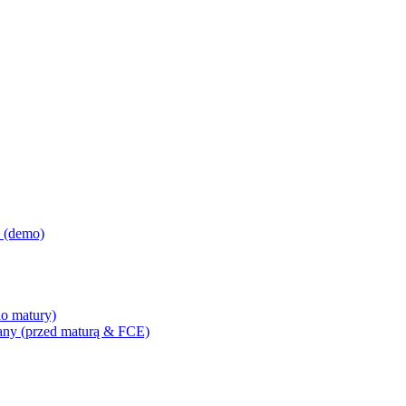
i (demo)
o matury)
any (przed maturą & FCE)