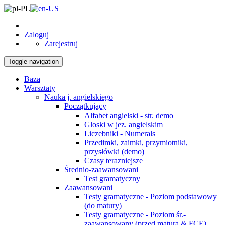
Zaloguj
Zarejestruj
Toggle navigation
Baza
Warsztaty
Nauka j. angielskiego
Początkujący
Alfabet angielski - str. demo
Gloski w jez. angielskim
Liczebniki - Numerals
Przedimki, zaimki, przymiotniki,
przysłówki (demo)
Czasy terazniejsze
Średnio-zaawansowani
Test gramatyczny
Zaawansowani
Testy gramatyczne - Poziom podstawowy
(do matury)
Testy gramatyczne - Poziom śr.-
zaawansowany (przed maturą & FCE)