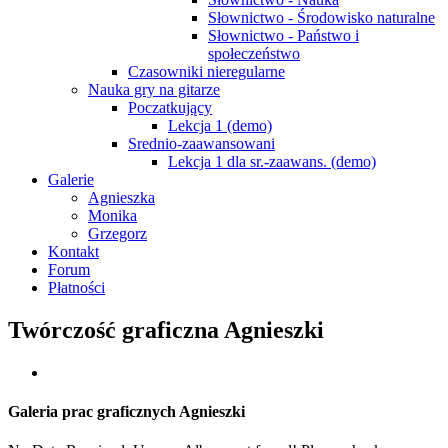
Słownictwo - Środowisko naturalne
Słownictwo - Państwo i
społeczeństwo
Czasowniki nieregularne
Nauka gry na gitarze
Poczatkujący
Lekcja 1 (demo)
Srednio-zaawansowani
Lekcja 1 dla sr.-zaawans. (demo)
Galerie
Agnieszka
Monika
Grzegorz
Kontakt
Forum
Płatności
Twórczość graficzna Agnieszki
Galeria prac graficznych Agnieszki