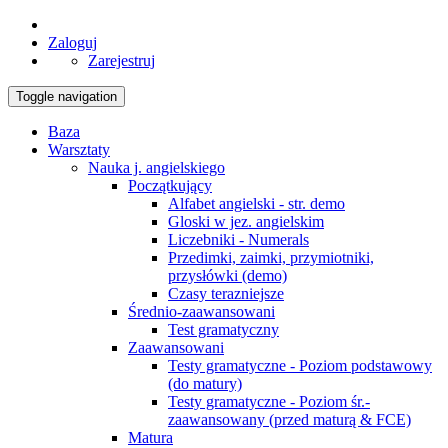
Zaloguj
Zarejestruj
Toggle navigation
Baza
Warsztaty
Nauka j. angielskiego
Początkujący
Alfabet angielski - str. demo
Gloski w jez. angielskim
Liczebniki - Numerals
Przedimki, zaimki, przymiotniki,
przysłówki (demo)
Czasy terazniejsze
Średnio-zaawansowani
Test gramatyczny
Zaawansowani
Testy gramatyczne - Poziom podstawowy
(do matury)
Testy gramatyczne - Poziom śr.-
zaawansowany (przed maturą & FCE)
Matura