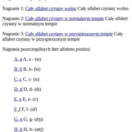
Nagranie 1:
Cały alfabet czytany wolno
Cały alfabet czytany wolno
Nagranie 2:
Cały alfabet czytany w normalnym tempie
Cały alfabet
czytany w normalnym tempie
Nagranie 3:
Cały alfabet czytany w przyspieszonym tempie
Cały
alfabet czytany w przyspieszonym tempie
Nagrania poszczególnych liter alfabetu poniżej:
A, a
A, a - (əɪ)
B, b
B, b- (bɪ)
C, c
C, c- (sɪ)
D, d
D, d- (dɪ)
E, e
E, e- (ɪ:)
F, f
F, f- (əf)
G, g
G, g- (dʒɪ)
H, h
H, h- (əɪtʃ)