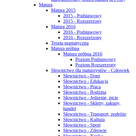
Matura
Matura 2015
2015 - Podstawowy
2015 - Rozszerzony
Matura 2016
2016 - Podstawowy
2016 - Rozszerzony
Teoria gramatyczna
Matura próbna
Matura próbna 2016
Poziom Podstawowy
Poziom Rozszerzony
Słownictwo dla maturzystów - Człowiek
Słownictwo - Dom
Słownictwo - Edukacja
Słownictwo - Praca
Słownictwo - Rodzina
Słownictwo - Jedzenie, picie
Słownictwo - Sklepy, zakupy,
handel
Słownictwo - Transport, podróże
Słownictwo - Kultura
Słownictwo - Sport
Słownictwo - Zdrowie
Słownictwo - Nauka