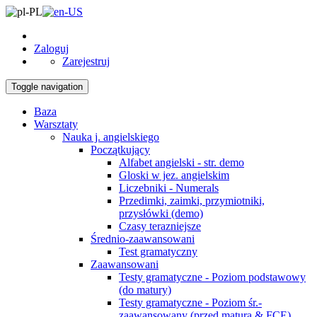
Zaloguj
Zarejestruj
Toggle navigation
Baza
Warsztaty
Nauka j. angielskiego
Początkujący
Alfabet angielski - str. demo
Gloski w jez. angielskim
Liczebniki - Numerals
Przedimki, zaimki, przymiotniki,
przysłówki (demo)
Czasy terazniejsze
Średnio-zaawansowani
Test gramatyczny
Zaawansowani
Testy gramatyczne - Poziom podstawowy
(do matury)
Testy gramatyczne - Poziom śr.-
zaawansowany (przed maturą & FCE)