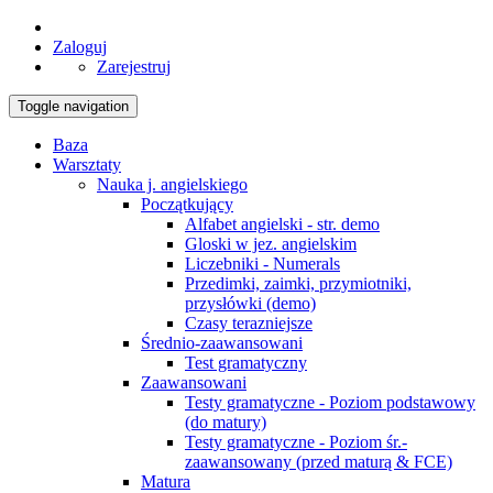
Zaloguj
Zarejestruj
Toggle navigation
Baza
Warsztaty
Nauka j. angielskiego
Początkujący
Alfabet angielski - str. demo
Gloski w jez. angielskim
Liczebniki - Numerals
Przedimki, zaimki, przymiotniki,
przysłówki (demo)
Czasy terazniejsze
Średnio-zaawansowani
Test gramatyczny
Zaawansowani
Testy gramatyczne - Poziom podstawowy
(do matury)
Testy gramatyczne - Poziom śr.-
zaawansowany (przed maturą & FCE)
Matura