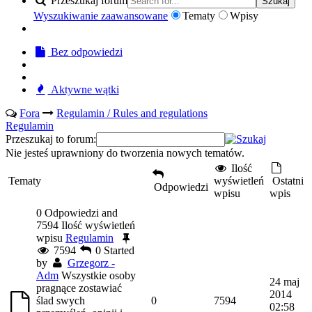
Przeszukaj forum
Szukaj
Wyszukiwanie zaawansowane
Tematy
Wpisy
Bez odpowiedzi
Aktywne wątki
Fora
Regulamin / Rules and regulations
Regulamin
Przeszukaj to forum:
Nie jesteś uprawniony do tworzenia nowych tematów.
Ilość
Tematy
wyświetleń
Ostatni
Odpowiedzi
wpisu
wpis
0 Odpowiedzi and
7594 Ilość wyświetleń
wpisu
Regulamin
7594
0
Started
by
Grzegorz -
Adm
Wszystkie osoby
24 maj
pragnące zostawiać
2014
ślad swych
0
7594
02:58